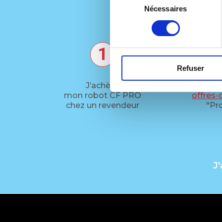
C
Nécessaires
du
consentement
1
Refuser
J’achète
Je me 
mon robot CF PRO
offres-c
chez un revendeur
"Pro
J