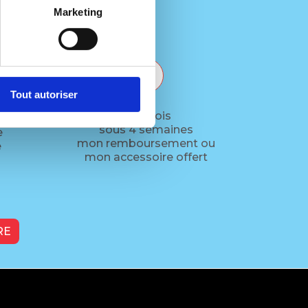
 ?
Marketing
4
Tout autoriser
Je reçois
sous 4 semaines
e
mon remboursement ou
e
mon accessoire offert
RE