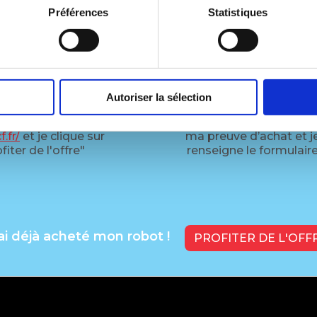
OMMENT PROFITER DE L'OFFRE
Préférences
Statistiques
2
3
Autoriser la sélection
rends sur
www.les-
Je télécharge
f.fr/
et je clique sur
ma preuve d’achat et j
fiter de l'offre"
renseigne le formulair
'ai déjà acheté mon robot !
PROFITER DE L'OFF