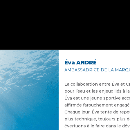
Éva ANDRÉ
AMBASSADRICE DE LA MARQ
La collaboration entre Éva et
pour l’eau et les enjeux liés à
Éva est une jeune sportive acc
affirmée farouchement engagée
Chaque jour, Éva tente de repou
plus technique, toujours plus
évertuons à le faire dans le d